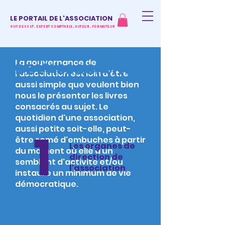
LE PORTAIL DE L'ASSOCIATION
GUY DESSUT, EXPERT COMPTABLE, AUTEUR, FORMATEUR
LA GOUVERNANCE
PARTIE 2
La gouvernance de
DE L'ASSOCIATION
l'association est loin d'être
aussi simple que veulent bien
nous le présenter les livres
consacrés au sujet. Le
quotidien d'une association,
1
aussi petite soit-elle, peut-
être semé d'embuches à partir
Les organes de
du moment où elle a un
direction de
semblant d'activité et/ou
l'association
instaure un minimum de vie
démocratique.