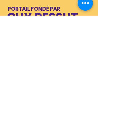
PORTAIL FONDÉ PAR
GUY DESSUT
EXPERT-COMPTABLE, AUTEUR, FORMATEUR
CONTACT
dessut@free.fr
SITE INTERNET
07 81 20 27 28
LES
I
NDISPENSABLES
ET PRÉCIEUX
PARTENAIRES
LA BAO
DENIS VIDAL
(La Boîte à Outils)
Auteur, consultant
Graphisme,
Omniprésent dans la
Internet,
conception, l'écriture, la
relecture et la réflexion
Référencemen
autour d'une bouteille.
t