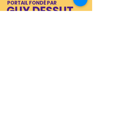
PORTAIL FONDÉ PAR
GUY DESSUT
EXPERT-COMPTABLE, AUTEUR, FORMATEUR
CONTACT
dessut@free.fr
SITE INTERNET
07 81 20 27 28
LES
I
NDISPENSABLES
ET PRÉCIEUX
PARTENAIRES
LA BAO
DENIS VIDAL
(La Boîte à Outils)
Auteur, consultant
Graphisme,
Omniprésent dans la
Internet,
conception, l'écriture, la
relecture et la réflexion
Référencemen
autour d'une bouteille.
t